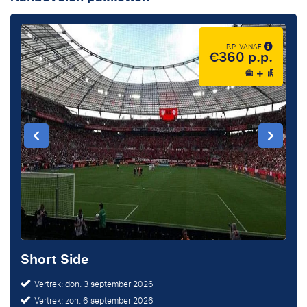
P.P. VANAF
€360 p.p.
Short Side
Vertrek: don. 3 september 2026
Vertrek: zon. 6 september 2026