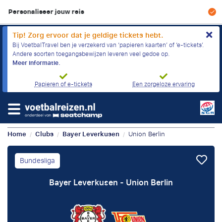
Scherpe prijzen & geen boekingskosten
Tip! Zorg ervoor dat je geldige tickets hebt.
Bij VoetbalTravel ben je verzekerd van ‘papieren kaarten’ of ‘e-tickets’.
Andere soorten toegangsbewijzen leveren veel gedoe op.
Meer informatie.
Papieren of e-tickets
Een zorgeloze ervaring
Home
Clubs
Bayer Leverkusen
Union Berlin
/
/
/
Bundesliga
Bayer Leverkusen - Union Berlin