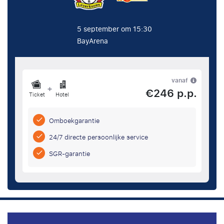
5 september om 15:30
BayArena
vanaf
+
€246 p.p.
Ticket
Hotel
Omboekgarantie
24/7 directe persoonlijke service
SGR-garantie