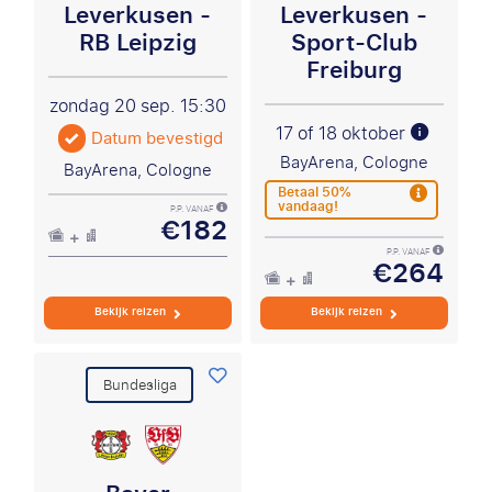
Leverkusen -
Leverkusen -
RB Leipzig
Sport-Club
Freiburg
zondag 20 sep.
15:30
17 of 18 oktober
Datum bevestigd
BayArena, Cologne
BayArena, Cologne
Betaal 50%
vandaag!
P.P. VANAF
€182
P.P. VANAF
€264
Bekijk reizen
Bekijk reizen
Bundesliga