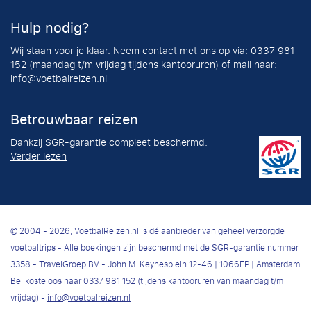
Hulp nodig?
Wij staan voor je klaar. Neem contact met ons op via: 0337 981
152 (maandag t/m vrijdag tijdens kantooruren) of mail naar:
info@voetbalreizen.nl
Betrouwbaar reizen
Dankzij SGR-garantie compleet beschermd.
Verder lezen
© 2004 - 2026, VoetbalReizen.nl is dé aanbieder van geheel verzorgde
voetbaltrips - Alle boekingen zijn beschermd met de SGR-garantie nummer
3358 - TravelGroep BV - John M. Keynesplein 12-46 | 1066EP | Amsterdam
Bel kosteloos naar
0337 981 152
(tijdens kantooruren van maandag t/m
vrijdag) -
info@voetbalreizen.nl