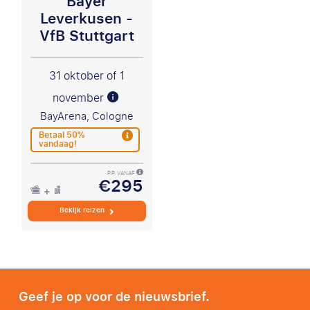
Bayer
Leverkusen -
VfB Stuttgart
31 oktober of 1
november
BayArena, Cologne
Betaal 50%
vandaag!
P.P. VANAF
€295
Bekijk reizen
Geef je op voor de nieuwsbrief.