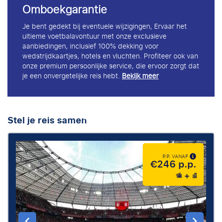
Omboekgarantie
Je bent gedekt bij eventuele wijzigingen, Ervaar het
ultieme voetbalavontuur met onze exclusieve
aanbiedingen, inclusief 100% dekking voor
wedstrijdkaartjes, hotels en vluchten. Profiteer ook van
onze premium persoonlijke service, die ervoor zorgt dat
je een onvergetelijke reis hebt.
Bekijk meer
Stel je reis samen
P.P. VANAF
€246 p.p.