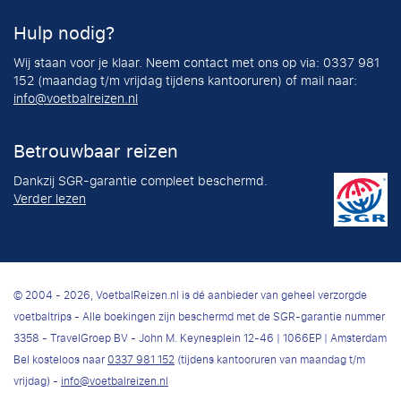
Hulp nodig?
Wij staan voor je klaar. Neem contact met ons op via: 0337 981
152 (maandag t/m vrijdag tijdens kantooruren) of mail naar:
info@voetbalreizen.nl
Betrouwbaar reizen
Dankzij SGR-garantie compleet beschermd.
Verder lezen
© 2004 - 2026, VoetbalReizen.nl is dé aanbieder van geheel verzorgde
voetbaltrips - Alle boekingen zijn beschermd met de SGR-garantie nummer
3358 - TravelGroep BV - John M. Keynesplein 12-46 | 1066EP | Amsterdam
Bel kosteloos naar
0337 981 152
(tijdens kantooruren van maandag t/m
vrijdag) -
info@voetbalreizen.nl