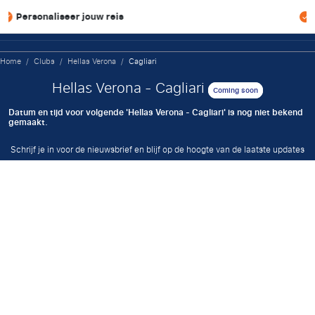
naliseer jouw reis
Scherpe 
Home
/
Clubs
/
Hellas Verona
/
Cagliari
Hellas Verona - Cagliari
Coming soon
Datum en tijd voor volgende 'Hellas Verona - Cagliari' is nog niet bekend
gemaakt.
Schrijf je in voor de nieuwsbrief en blijf op de hoogte van de laatste updates