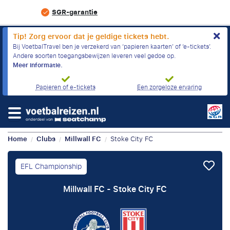
SGR-garantie
Tip! Zorg ervoor dat je geldige tickets hebt.
Bij VoetbalTravel ben je verzekerd van ‘papieren kaarten’ of ‘e-tickets’.
Andere soorten toegangsbewijzen leveren veel gedoe op.
Meer informatie.
Papieren of e-tickets
Een zorgeloze ervaring
Home
Clubs
Millwall FC
Stoke City FC
/
/
/
EFL Championship
Millwall FC - Stoke City FC