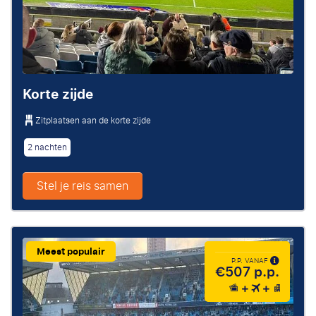
Korte zijde
Zitplaatsen aan de korte zijde
2 nachten
Stel je reis samen
Meest populair
P.P. VANAF
€507 p.p.