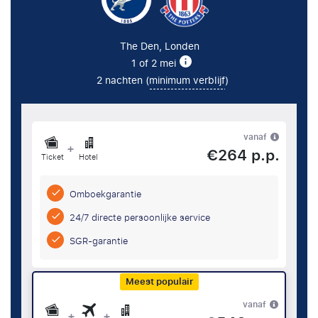
The Den, Londen
1 of 2 mei
2 nachten (
minimum verblijf
)
vanaf
+
€264 p.p.
Ticket
Hotel
Omboekgarantie
24/7 directe persoonlijke service
SGR-garantie
Meest populair
vanaf
+
+