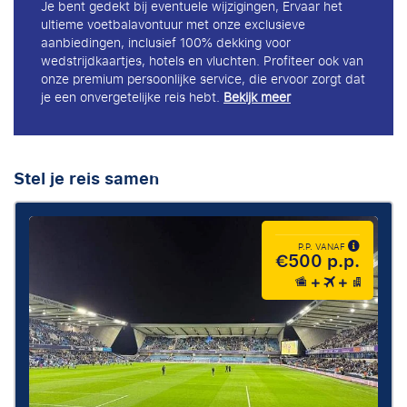
Je bent gedekt bij eventuele wijzigingen, Ervaar het
ultieme voetbalavontuur met onze exclusieve
aanbiedingen, inclusief 100% dekking voor
wedstrijdkaartjes, hotels en vluchten. Profiteer ook van
onze premium persoonlijke service, die ervoor zorgt dat
je een onvergetelijke reis hebt.
Bekijk meer
Stel je reis samen
P.P. VANAF
€500 p.p.