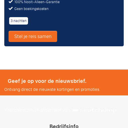
100% Nooit-Alleen-Garantie
Geen boekingskosten
3 nachten
Stel je reis samen
Geef je op voor de nieuwsbrief.
Ontvang direct de nieuwste kortingen en promoties.
Voetbalreizen.nl onderdeel van
Bedrijfsinfo