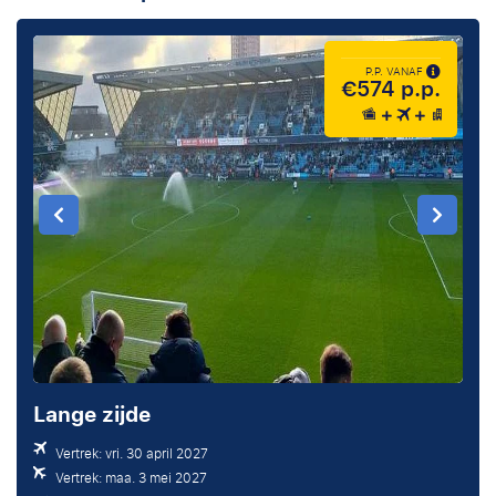
P.P. VANAF
€574 p.p.
Lange zijde
Vertrek: vri. 30 april 2027
Vertrek: maa. 3 mei 2027