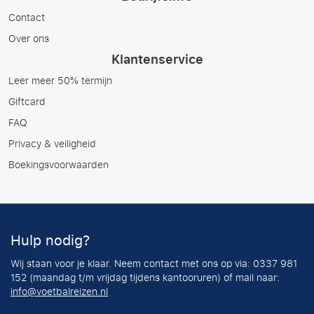
Contact
Over ons
Klantenservice
Leer meer 50% termijn
Giftcard
FAQ
Privacy & veiligheid
Boekingsvoorwaarden
Hulp nodig?
Wij staan voor je klaar. Neem contact met ons op via: 0337 981
152 (maandag t/m vrijdag tijdens kantooruren) of mail naar:
info@voetbalreizen.nl