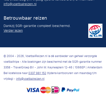
info@voetbalreizen.nl
Betrouwbaar reizen
Dankzij SGR-garantie compleet beschermd.
Verder lezen
© 2004 - 2026, VoetbalReizen.nl is dé aanbieder van geheel verzorgde
voetbaltrips - Alle boekingen zijn beschermd met de SGR-garantie nummer
3358 - TravelGroep BV - John M. Keynesplein 12-46 | 1066EP | Amsterdam
Bel kosteloos naar
0337 981 152
(tijdens kantooruren van maandag t/m
vrijdag) -
info@voetbalreizen.nl