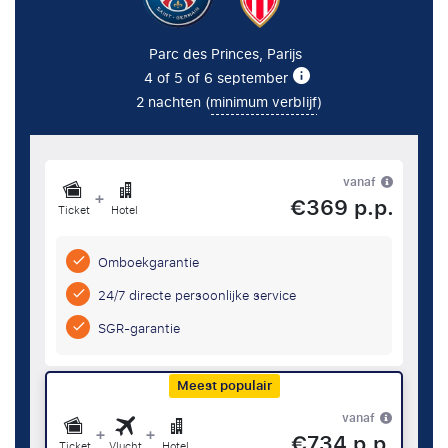
Parc des Princes, Parijs
4 of 5 of 6 september
2 nachten (
minimum verblijf
)
vanaf
+
€369 p.p.
Ticket
Hotel
Omboekgarantie
24/7 directe persoonlijke service
SGR-garantie
Meest populair
vanaf
+
+
€734 p.p.
Ticket
Vlucht
Hotel