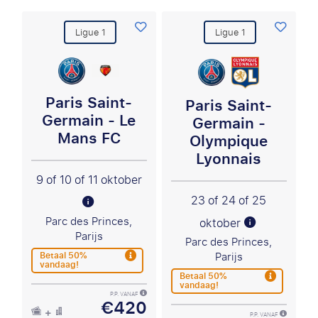
Ligue 1
Ligue 1
Paris Saint-
Paris Saint-
Germain - Le
Germain -
Mans FC
Olympique
Lyonnais
9 of 10 of 11 oktober
23 of 24 of 25
Parc des Princes,
oktober
Parijs
Parc des Princes,
Betaal 50%
Parijs
vandaag!
Betaal 50%
vandaag!
P.P. VANAF
€420
P.P. VANAF