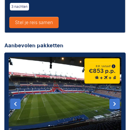
3 nachten
Stel je reis samen
Aanbevolen pakketten
P.P. VANAF
€853 p.p.