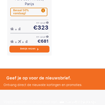
Parijs
Betaal 50%
vandaag!
P.P. VANAF
€323
P.P. VANAF
€681
Bekijk reizen
Geef je op voor de nieuwsbrief.
Ontvang direct de nieuwste kortingen en promoties.
Voetbalreizen.nl onderdeel van