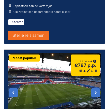
Zitplaatsen aan de korte zijde
Alle zitplaatsen gegarandeerd naast elkaar
3 nachten
Stel je reis samen
Meest populair
P.P. VANAF
€787 p.p.