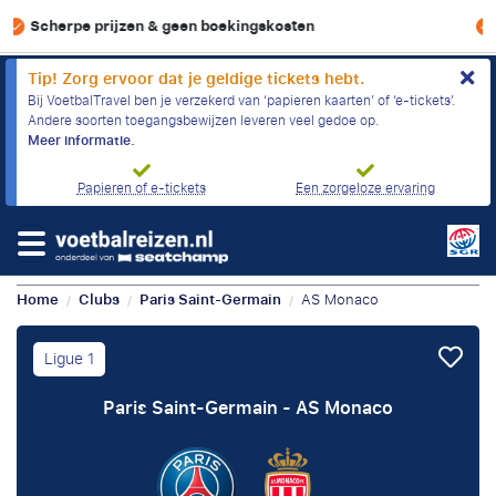
SGR-garantie
Tip! Zorg ervoor dat je geldige tickets hebt.
Bij VoetbalTravel ben je verzekerd van ‘papieren kaarten’ of ‘e-tickets’.
Andere soorten toegangsbewijzen leveren veel gedoe op.
Meer informatie.
Papieren of e-tickets
Een zorgeloze ervaring
Home
Clubs
Paris Saint-Germain
AS Monaco
/
/
/
Ligue 1
Paris Saint-Germain - AS Monaco