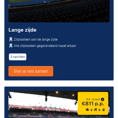
Lange zijde
Zitplaatsen aan de lange zijde
Alle zitplaatsen gegarandeerd naast elkaar
3 nachten
Stel je reis samen
P.P. VANAF
€811 p.p.