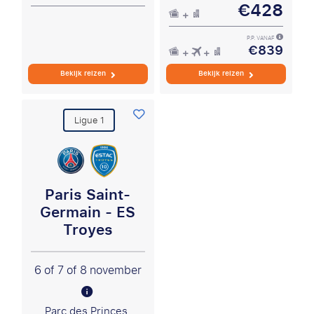
€428
P.P. VANAF
€839
Bekijk reizen
Bekijk reizen
Ligue 1
Paris Saint-
Germain - ES
Troyes
6 of 7 of 8 november
Parc des Princes,