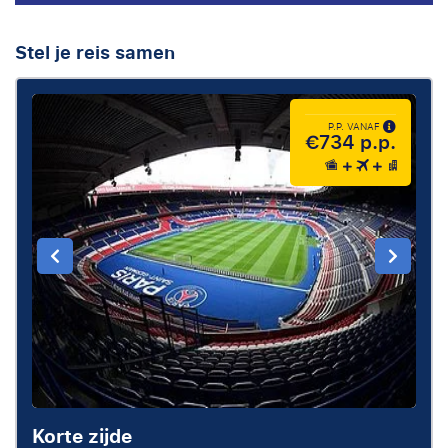
Stel je reis samen
P.P. VANAF
€734 p.p.
Korte zijde