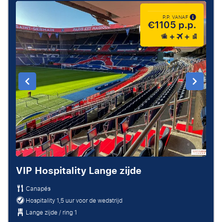
P.P. VANAF
€1105 p.p.
VIP Hospitality Lange zijde
Canapés
Hospitality 1,5 uur voor de wedstrijd
Lange zijde / ring 1