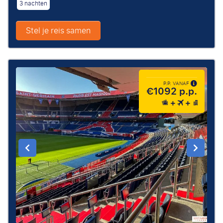
3 nachten
Stel je reis samen
P.P. VANAF
€1092 p.p.