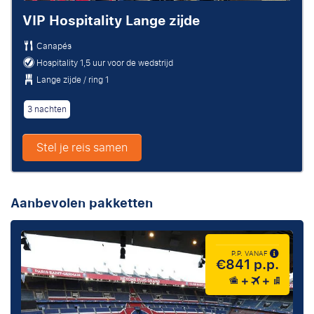
VIP Hospitality Lange zijde
Canapés
Hospitality 1,5 uur voor de wedstrijd
Lange zijde / ring 1
3 nachten
Stel je reis samen
Aanbevolen pakketten
P.P. VANAF
€841 p.p.