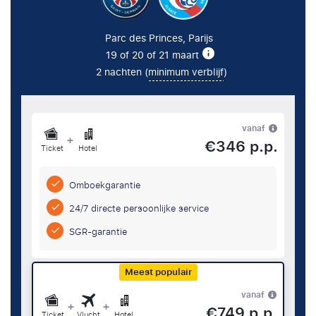
Parc des Princes, Parijs
19 of 20 of 21 maart
2 nachten (
minimum verblijf
)
vanaf
+
€346 p.p.
Ticket
Hotel
Omboekgarantie
24/7 directe persoonlijke service
SGR-garantie
Meest populair
vanaf
+
+
€749 p.p.
Ticket
Vlucht
Hotel