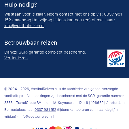
Hulp nodig?
Wij staan voor je klaar. Neem contact met ons op via: 0337 981
152 (maandag t/m vrijdag tijdens kantooruren) of mail naar:
info@voetbalreizen.nl
Betrouwbaar reizen
Dankzij SGR-garantie compleet beschermd.
Verder lezen
© 2004 - 2026, VoetbalReizen.nl is dé aanbieder van geheel verzorgde
voetbaltrips - Alle boekingen zijn beschermd met de SGR-garantie nummer
3358 - TravelGroep BV - John M. Keynesplein 12-46 | 1066EP | Amsterdam
Bel kosteloos naar
0337 981 152
(tijdens kantooruren van maandag t/m
vrijdag) -
info@voetbalreizen.nl