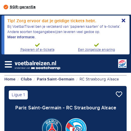
SGR-garantie
Tip! Zorg ervoor dat je geldige tickets hebt.
Bij VoetbalTravel ben je verzekerd van ‘papieren kaarten’ of ‘e-tickets’.
Andere soorten toegangsbewijzen leveren veel gedoe op.
Meer informatie.
Papieren of e-tickets
Een zorgeloze ervaring
Home
Clubs
Paris Saint-Germain
RC Strasbourg Alsace
/
/
/
Ligue 1
Paris Saint-Germain - RC Strasbourg Alsace