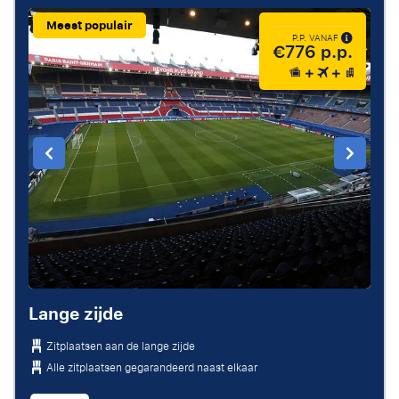
Meest populair
P.P. VANAF
€776 p.p.
Lange zijde
Zitplaatsen aan de lange zijde
Alle zitplaatsen gegarandeerd naast elkaar