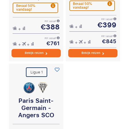
Betaal 50%
Betaal 50%
vandaag!
vandaag!
P.P. VANAF
€399
P.P. VANAF
€388
P.P. VANAF
€845
P.P. VANAF
€761
Bekijk reizen
Bekijk reizen
Ligue 1
Paris Saint-
Germain -
Angers SCO