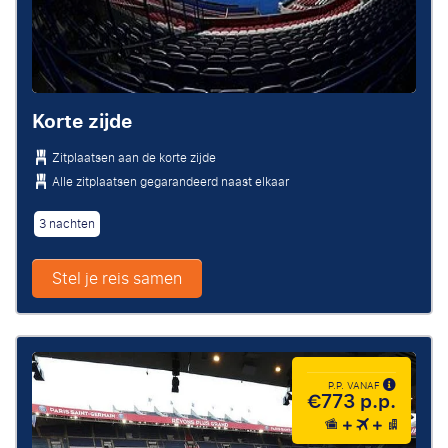
Korte zijde
Zitplaatsen aan de korte zijde
Alle zitplaatsen gegarandeerd naast elkaar
3 nachten
Stel je reis samen
P.P. VANAF
€773 p.p.