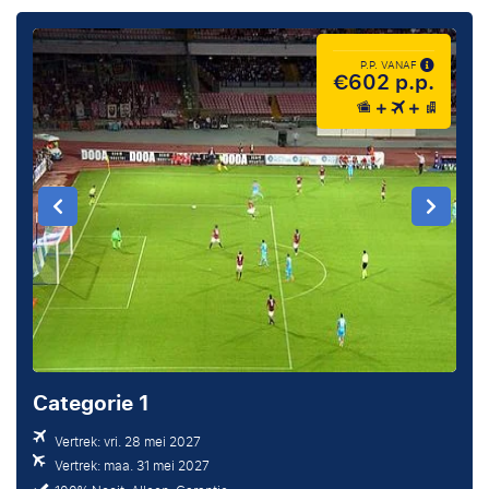
P.P. VANAF
€602 p.p.
Categorie 1
Vertrek: vri. 28 mei 2027
Vertrek: maa. 31 mei 2027