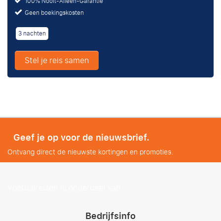
100% Nooit-Alleen-Garantie
Geen boekingskosten
3 nachten
Stel je reis samen
Geef je op voor de nieuwsbrief.
Ontvang direct de nieuwste kortingen en promoties.
Voetbalreizen.nl onderdeel van
Bedrijfsinfo