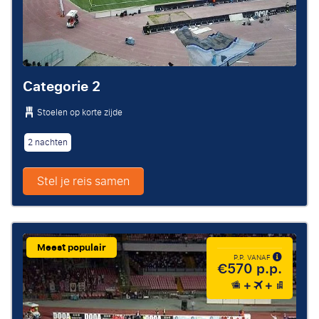
Categorie 2
Stoelen op korte zijde
2 nachten
Stel je reis samen
Meest populair
P.P. VANAF
€570 p.p.