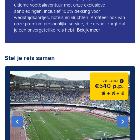
ultieme voetbalavontuur met onze exclusieve
aanbiedingen, inclusief 100% dekking voor
wedstrijdkaartjes, hotels en vluchten. Profiteer ook van
onze premium persoonlijke service, die ervoor zorgt dat
je een onvergetelijke reis hebt.
Bekijk meer
Stel je reis samen
P.P. VANAF
€540 p.p.