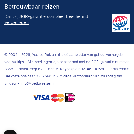
Betrouwbaar reizen
Dankzij SGR-garantie compleet beschermd.
Verder lezen
© 2004 - 2026, VoetbalReizen.nl is dé aanbieder van geheel verzorgde
voetbaltrips - Alle boekingen zijn beschermd met de SGR-garantie nummer
3358 - TravelGroep BV - John M. Keynesplein 12-46 | 1066EP | Amsterdam
Bel kosteloos naar
0337 981 152
(tijdens kantooruren van maandag t/m
vrijdag) -
info@voetbalreizen.nl