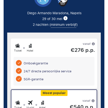
Diego Armando Maradona, Napels
29 of 30 mei
2 nachten (
minimum verblijf
)
vanaf
+
€276 p.p.
Ticket
Hotel
Omboekgarantie
24/7 directe persoonlijke service
SGR-garantie
Meest populair
vanaf
+
+
€540 p.p.
Ticket
Vlucht
Hotel