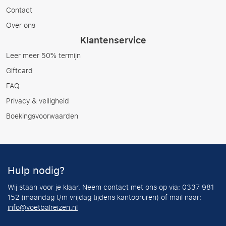
Contact
Over ons
Klantenservice
Leer meer 50% termijn
Giftcard
FAQ
Privacy & veiligheid
Boekingsvoorwaarden
Hulp nodig?
Wij staan voor je klaar. Neem contact met ons op via: 0337 981
152 (maandag t/m vrijdag tijdens kantooruren) of mail naar:
info@voetbalreizen.nl