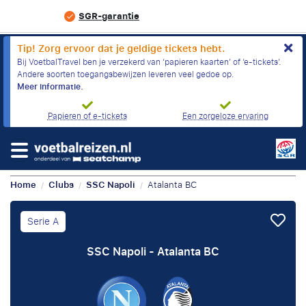
SGR-garantie
Tip! Zorg ervoor dat je geldige tickets hebt.
Bij VoetbalTravel ben je verzekerd van ‘papieren kaarten’ of ‘e-tickets’.
Andere soorten toegangsbewijzen leveren veel gedoe op.
Meer informatie.
Papieren of e-tickets
Een zorgeloze ervaring
Home
Clubs
SSC Napoli
Atalanta BC
/
/
/
Serie A
SSC Napoli - Atalanta BC