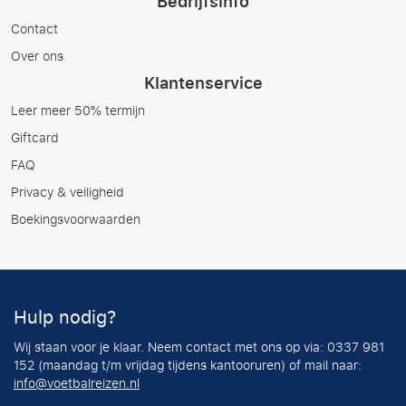
Bedrijfsinfo
Contact
Over ons
Klantenservice
Leer meer 50% termijn
Giftcard
FAQ
Privacy & veiligheid
Boekingsvoorwaarden
Hulp nodig?
Wij staan voor je klaar. Neem contact met ons op via: 0337 981
152 (maandag t/m vrijdag tijdens kantooruren) of mail naar:
info@voetbalreizen.nl