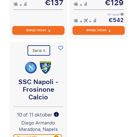
€137
€129
P.P. VANAF
€542
Bekijk reizen
Bekijk reizen
Serie A
SSC Napoli -
Frosinone
Calcio
10 of 11 oktober
Diego Armando
Maradona, Napels