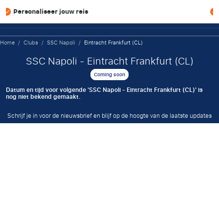
ouw reis
Scherpe prijzen &
Home
/
Clubs
/
SSC Napoli
/
Eintracht Frankfurt (CL)
SSC Napoli - Eintracht Frankfurt (CL)
Coming soon
Datum en tijd voor volgende 'SSC Napoli - Eintracht Frankfurt (CL)' is
nog niet bekend gemaakt.
Schrijf je in voor de nieuwsbrief en blijf op de hoogte van de laatste updates