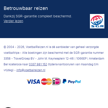
Betrouwbaar reizen
Dankzij SGR-garantie compleet beschermd.
Verder lezen
© 2004 - 2026, VoetbalReizen.nl is dé aanbieder van geheel verzorgde
voetbaltrips - Alle boekingen zijn beschermd met de SGR-garantie nummer
3358 - TravelGroep BV - John M. Keynesplein 12-46 | 1066EP | Amsterdam
Bel kosteloos naar
0337 981 152
(tijdens kantooruren van maandag t/m
vrijdag) -
info@voetbalreizen.nl