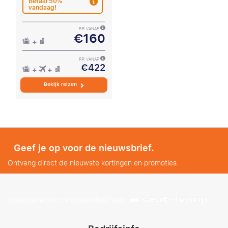
Betaal 50%
vandaag!
P.P. VANAF
€160
P.P. VANAF
€422
Bekijk reizen
Geef je op voor de nieuwsbrief.
Ontvang direct de nieuwste kortingen en promoties.
Voetbalreizen.nl onderdeel van