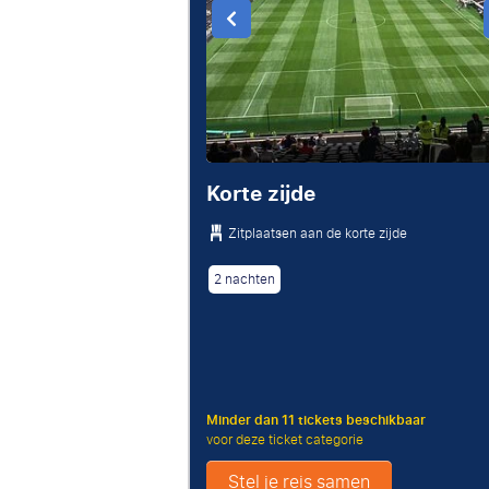
Korte zijde
Zitplaatsen aan de korte zijde
2 nachten
Minder dan 11 tickets beschikbaar
voor deze ticket categorie
Stel je reis samen