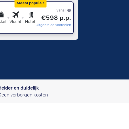
Meest populair
vanaf
€598 p.p.
+
+
cket
Vlucht
Hotel
Uitgebreide voordelen
Helder en duidelijk
Geen verborgen kosten