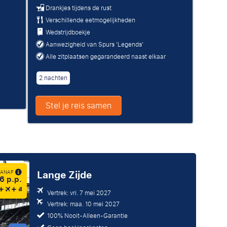
Drankjes tijdens de rust
Verschillende eetmogelijkheden
Wedstrijdboekje
Aanwezigheid van Spurs 'Legends'
Alle zitplaatsen gegarandeerd naast elkaar
2 nachten
Stel je reis samen
Lange Zijde
 VANAF
6 p.p.
Vertrek: vri. 7 mei 2027
Vertrek: maa. 10 mei 2027
100% Nooit-Alleen-Garantie