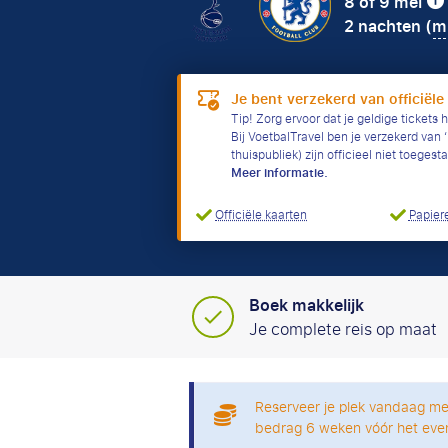
8 of 9 mei
2 nachten (
mi
Je bent verzekerd van officiële
Tip! Zorg ervoor dat je geldige tickets h
Bij VoetbalTravel ben je verzekerd van ‘h
thuispubliek) zijn officieel niet toeges
Meer informatie.
Officiële kaarten
Papiere
Boek makkelijk
Je complete reis op maat
Reserveer je plek vandaag me
bedrag 6 weken vóór het eve