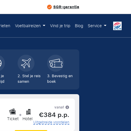
SGR-garantie
rieten
Voetbalreizen
Vind je trip
Blog
Service
 je
2. Stel je reis
3. Bevestig en
ijd
samen
boek
vanaf
€384 p.p.
+
Ticket
Hotel
Uitgebreide voordelen