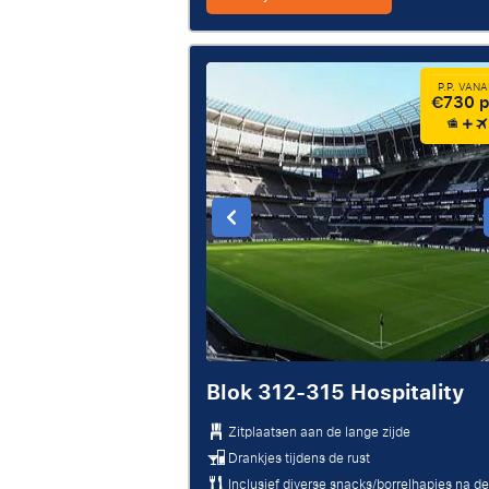
P.P. VAN
€730 p
Blok 312-315 Hospitality
Zitplaatsen aan de lange zijde
Drankjes tijdens de rust
Inclusief diverse snacks/borrelhapjes na de