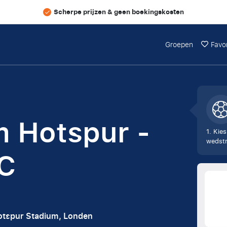
Scherpe prijzen & geen boekingskosten
Groepen
Favo
 Hotspur -
1. Kies
wedstr
FC
otspur Stadium, Londen