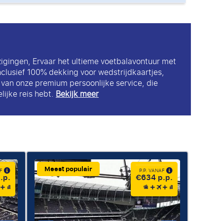
zigingen, Ervaar het ultieme voetbalavontuur met
nclusief 100% dekking voor wedstrijdkaartjes,
k van onze premium persoonlijke service, die
lijke reis hebt.
Bekijk meer
Meest populair
AF
P.P. VANAF
.p.
€634 p.p.