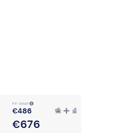
P.P. VANAF
€486
€676