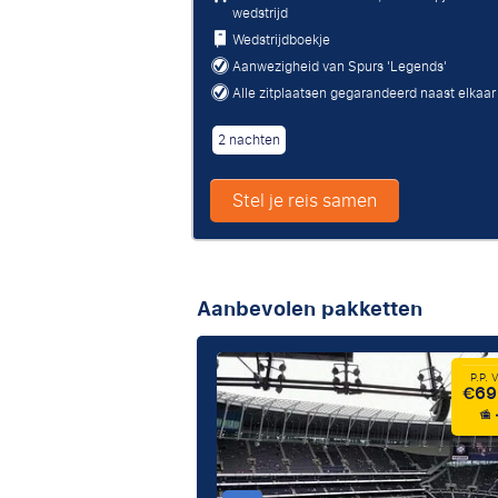
wedstrijd
Wedstrijdboekje
Aanwezigheid van Spurs 'Legends'
Alle zitplaatsen gegarandeerd naast elkaar
2 nachten
Stel je reis samen
Aanbevolen pakketten
P.P.
€69