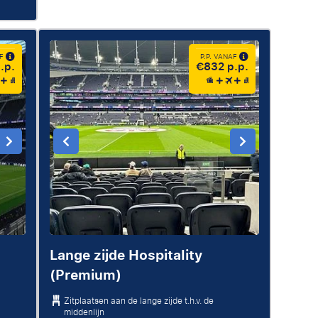
AF
P.P. VANAF
.p.
€832 p.p.
Lange zijde Hospitality
(Premium)
Zitplaatsen aan de lange zijde t.h.v. de
middenlijn