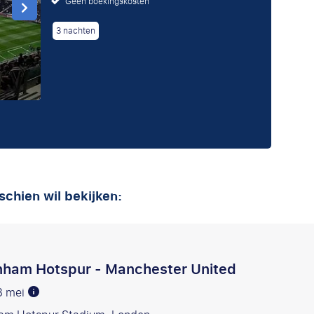
Geen boekingskosten
3 nachten
schien wil bekijken:
nham Hotspur - Manchester United
3 mei