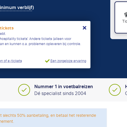
nimum verblijf
)
Ti
 tickets
ebt.
ospitality tickets’. Andere tickets (alleen voor
taan en kunnen o.a. problemen opleveren bij controle.
Een zorgeloze ervaring
n of e-tickets
Nummer 1 in voetbalreizen
Dé specialist sinds 2004
t slechts 50% aanbetaling, en betaal het resterende
nement.