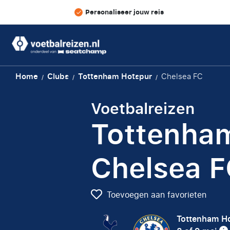
Personaliseer jouw reis
Home
Clubs
Tottenham Hotspur
Chelsea FC
/
/
/
Voetbalreizen
Tottenham
Chelsea 
Toevoegen aan favorieten
Tottenham H