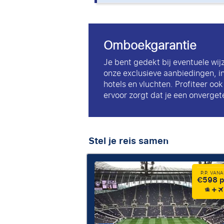
Omboekgarantie
Je bent gedekt bij eventuele wij
onze exclusieve aanbiedingen, i
hotels en vluchten. Profiteer oo
ervoor zorgt dat je een onvergete
Stel je reis samen
P.P. VAN
€598 p