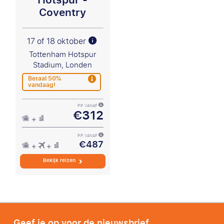
Coventry
17 of 18 oktober
Tottenham Hotspur
Stadium, Londen
Betaal 50%
vandaag!
P.P. VANAF
€312
P.P. VANAF
€487
Bekijk reizen
Geef je op voor de nieuwsbrief.