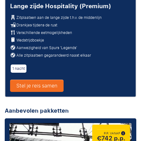
Lange zijde Hospitality (Premium)
Zitplaatsen aan de lange zijde t.h.v. de middenlijn
Drankjes tijdens de rust
Verschillende eetmogelijkheden
Wedstrijdboekje
Aanwezigheid van Spurs 'Legends'
Alle zitplaatsen gegarandeerd naast elkaar
1 nacht
Stel je reis samen
Aanbevolen pakketten
P.P. VANAF
€742 p.p.