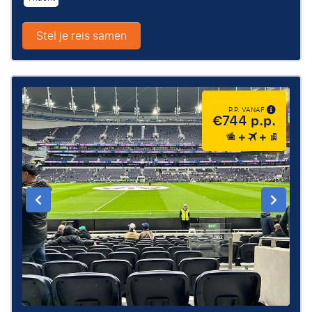
Stel je reis samen
P.P. VANAF
€744 p.p.