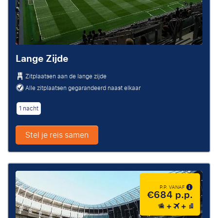
Lange Zijde
Zitplaatsen aan de lange zijde
Alle zitplaatsen gegarandeerd naast elkaar
1 nacht
Stel je reis samen
P.P. VANAF
€684 p.p.