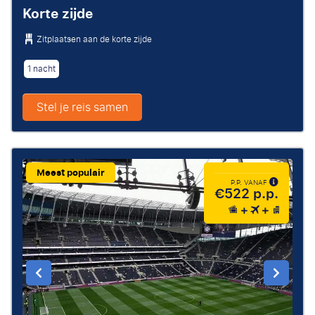
Korte zijde
Zitplaatsen aan de korte zijde
1 nacht
Stel je reis samen
Meest populair
P.P. VANAF
€522 p.p.