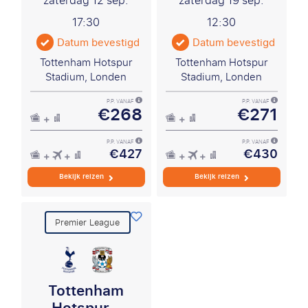
zaterdag 12 sep.
zaterdag 19 sep.
17:30
12:30
Datum bevestigd
Datum bevestigd
Tottenham Hotspur
Tottenham Hotspur
Stadium, Londen
Stadium, Londen
P.P. VANAF
P.P. VANAF
€268
€271
P.P. VANAF
P.P. VANAF
€427
€430
Bekijk reizen
Bekijk reizen
Premier League
Tottenham
Hotspur -