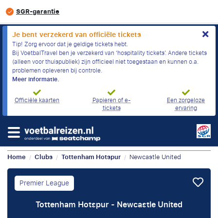
SGR-garantie
Je bent verzekerd van officiële tickets
Tip! Zorg ervoor dat je geldige tickets hebt.
Bij VoetbalTravel ben je verzekerd van ‘hospitality tickets’. Andere tickets
(alleen voor thuispubliek) zijn officieel niet toegestaan en kunnen o.a.
problemen opleveren bij controle.
Meer informatie.
Officiële kaarten
Papieren of e-
Een zorgeloze
tickets
ervaring
Home
Clubs
Tottenham Hotspur
Newcastle United
/
/
/
Premier League
Tottenham Hotspur - Newcastle United