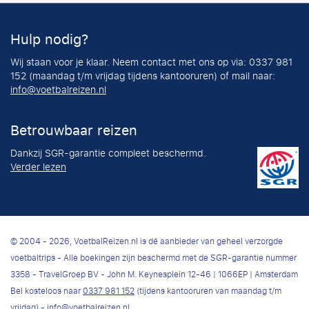
Hulp nodig?
Wij staan voor je klaar. Neem contact met ons op via: 0337 981
152 (maandag t/m vrijdag tijdens kantooruren) of mail naar:
info@voetbalreizen.nl
Betrouwbaar reizen
Dankzij SGR-garantie compleet beschermd.
Verder lezen
© 2004 - 2026, VoetbalReizen.nl is dé aanbieder van geheel verzorgde
voetbaltrips - Alle boekingen zijn beschermd met de SGR-garantie nummer
3358 - TravelGroep BV - John M. Keynesplein 12-46 | 1066EP | Amsterdam
Bel kosteloos naar
0337 981 152
(tijdens kantooruren van maandag t/m
vrijdag) -
info@voetbalreizen.nl