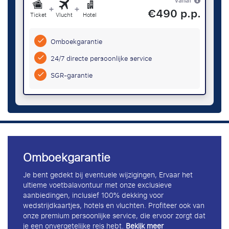
vanaf
+
+
€490 p.p.
Ticket
Vlucht
Hotel
Omboekgarantie
24/7 directe persoonlijke service
SGR-garantie
Omboekgarantie
Je bent gedekt bij eventuele wijzigingen, Ervaar het
ultieme voetbalavontuur met onze exclusieve
aanbiedingen, inclusief 100% dekking voor
wedstrijdkaartjes, hotels en vluchten. Profiteer ook van
onze premium persoonlijke service, die ervoor zorgt dat
je een onvergetelijke reis hebt.
Bekijk meer