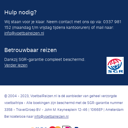
Hulp nodig?
Wij staan voor je klaar. Neem contact met ons op via: 0337 981
152 (maandag t/m vrijdag tijdens kantooruren) of mail naar:
info@voetbalreizen.nl
Betrouwbaar reizen
Dankzij SGR-garantie compleet beschermd.
Verder lezen
© 2004 - 2023, VoetbalReizen.nl is dé aanbieder van geheel verzorgde
voetbaltrips - Alle boekingen zijn beschermd met de SGR-garantie nummer
3358 - TravelGroep BV - John M. Keynesplein 12-46 | 1066EP | Amsterdam
Bel kosteloos naar
info@voetbalreizen.nl