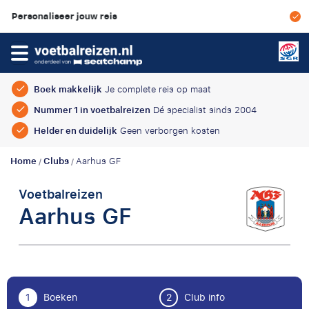
ouw reis
Scherpe prijzen &
Boek makkelijk
Je complete reis op maat
Nummer 1 in voetbalreizen
Dé specialist sinds 2004
Helder en duidelijk
Geen verborgen kosten
Home
Clubs
Aarhus GF
/
/
Voetbalreizen
Aarhus GF
1
Boeken
2
Club info