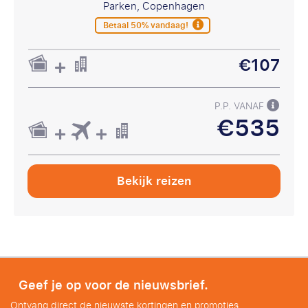
Parken, Copenhagen
Betaal 50% vandaag!
€107
P.P. VANAF
€535
Bekijk reizen
Geef je op voor de nieuwsbrief.
Ontvang direct de nieuwste kortingen en promoties.