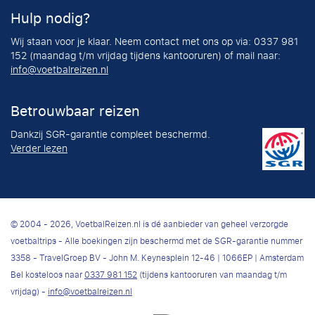
Hulp nodig?
Wij staan voor je klaar. Neem contact met ons op via: 0337 981
152 (maandag t/m vrijdag tijdens kantooruren) of mail naar:
info@voetbalreizen.nl
Betrouwbaar reizen
Dankzij SGR-garantie compleet beschermd.
Verder lezen
© 2004 - 2026, VoetbalReizen.nl is dé aanbieder van geheel verzorgde
voetbaltrips - Alle boekingen zijn beschermd met de SGR-garantie nummer
3358 - TravelGroep BV - John M. Keynesplein 12-46 | 1066EP | Amsterdam
Bel kosteloos naar
0337 981 152
(tijdens kantooruren van maandag t/m
vrijdag) -
info@voetbalreizen.nl