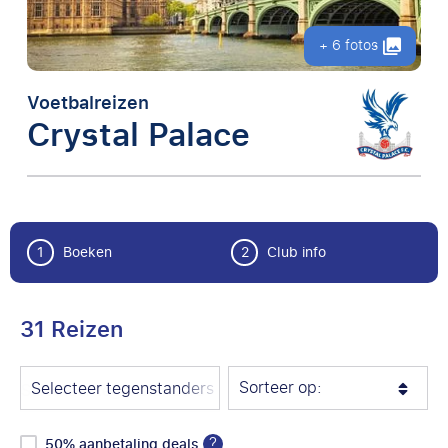
+ 6 fotos
Voetbalreizen
Crystal Palace
1
Boeken
2
Club info
31 Reizen
Sorteer op:
Selecteer tegenstanders
?
50% aanbetaling deals