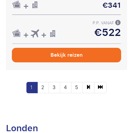
€341
P.P. VANAF
€522
Bekijk reizen
1
2
3
4
5
Londen