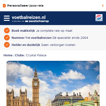
Scherpe prijzen & geen boekingskosten
Boek makkelijk
Je complete reis op maat
Nummer 1 in voetbalreizen
Dé specialist sinds 2004
Helder en duidelijk
Geen verborgen kosten
Home
Clubs
Crystal Palace
/
/