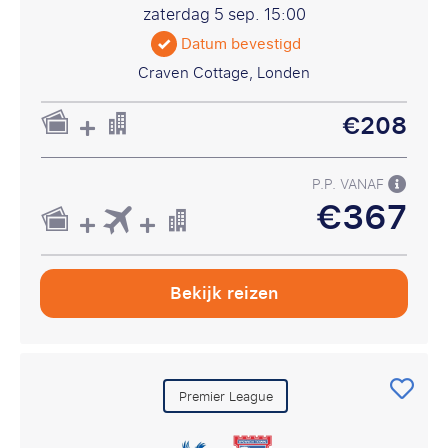
zaterdag 5 sep.
15:00
Datum bevestigd
Craven Cottage, Londen
€208
P.P. VANAF
€367
Bekijk reizen
Premier League