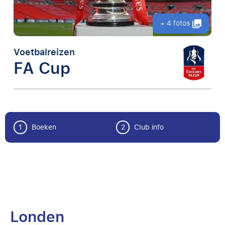
+ 4 fotos
Voetbalreizen
FA Cup
1
Boeken
2
Club info
Londen