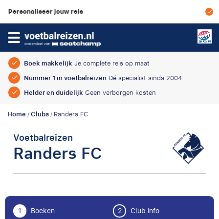
w reis
Scherpe prijzen & ge
Boek makkelijk
Je complete reis op maat
Nummer 1 in voetbalreizen
Dé specialist sinds 2004
Helder en duidelijk
Geen verborgen kosten
Home
Clubs
Randers FC
/
/
Voetbalreizen
Randers FC
1
Boeken
2
Club info