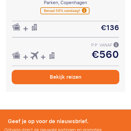
Parken, Copenhagen
Betaal 50% vandaag!
€136
P.P. VANAF
€560
Bekijk reizen
Geef je op voor de nieuwsbrief.
Ontvang direct de nieuwste kortingen en promoties.