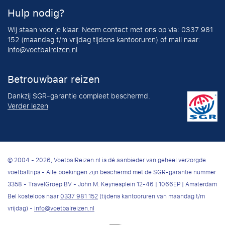
Hulp nodig?
Wij staan voor je klaar. Neem contact met ons op via: 0337 981
152 (maandag t/m vrijdag tijdens kantooruren) of mail naar:
info@voetbalreizen.nl
Betrouwbaar reizen
Dankzij SGR-garantie compleet beschermd.
Verder lezen
© 2004 - 2026, VoetbalReizen.nl is dé aanbieder van geheel verzorgde
voetbaltrips - Alle boekingen zijn beschermd met de SGR-garantie nummer
3358 - TravelGroep BV - John M. Keynesplein 12-46 | 1066EP | Amsterdam
Bel kosteloos naar
0337 981 152
(tijdens kantooruren van maandag t/m
vrijdag) -
info@voetbalreizen.nl