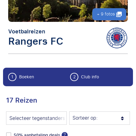
+ 9 fotos
Voetbalreizen
Rangers FC
1
Boeken
2
Club info
17 Reizen
Sorteer op:
Selecteer tegenstanders
?
50% aanbetaling deals