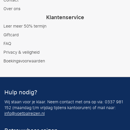
Contact
Over ons
Klantenservice
Leer meer 50% termijn
Giftcard
FAQ
Privacy & veiligheid
Boekingsvoorwaarden
Hulp nodig?
Wij staan voor je klaar. Neem contact met ons op via: 0337 981
152 (maandag t/m vrijdag tijdens kantooruren) of mail naar:
info@voetbalreizen.nl