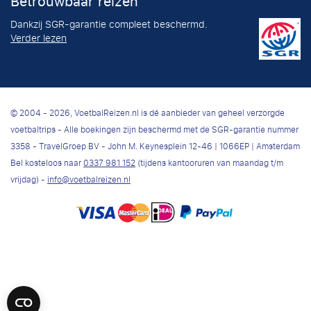
Betrouwbaar reizen
Dankzij SGR-garantie compleet beschermd.
Verder lezen
© 2004 - 2026, VoetbalReizen.nl is dé aanbieder van geheel verzorgde
voetbaltrips - Alle boekingen zijn beschermd met de SGR-garantie nummer
3358 - TravelGroep BV - John M. Keynesplein 12-46 | 1066EP | Amsterdam
Bel kosteloos naar
0337 981 152
(tijdens kantooruren van maandag t/m
vrijdag) -
info@voetbalreizen.nl