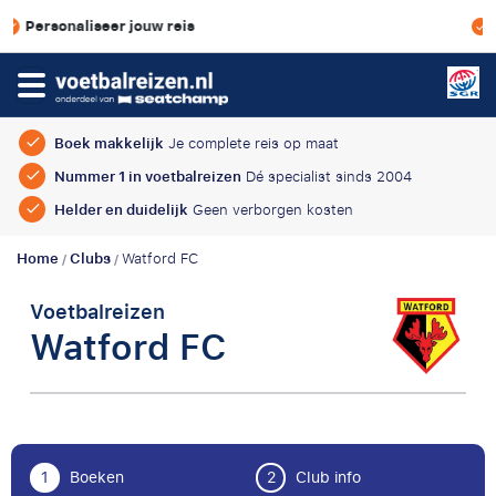
eis
Scherpe prijzen & geen 
Boek makkelijk
Je complete reis op maat
Nummer 1 in voetbalreizen
Dé specialist sinds 2004
Helder en duidelijk
Geen verborgen kosten
Home
Clubs
Watford FC
/
/
Voetbalreizen
Watford FC
1
Boeken
2
Club info