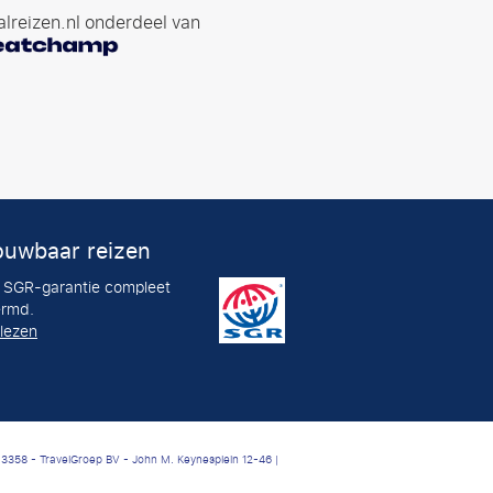
lreizen.nl onderdeel van
ouwbaar reizen
j SGR-garantie compleet
rmd.
 lezen
3358 - TravelGroep BV - John M. Keynesplein 12-46 |