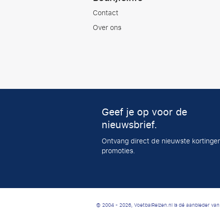
Contact
Over ons
Geef je op voor de
nieuwsbrief.
Ontvang direct de nieuwste kortinge
promoties.
© 2004 - 2026, VoetbalReizen.nl is dé aanbieder va