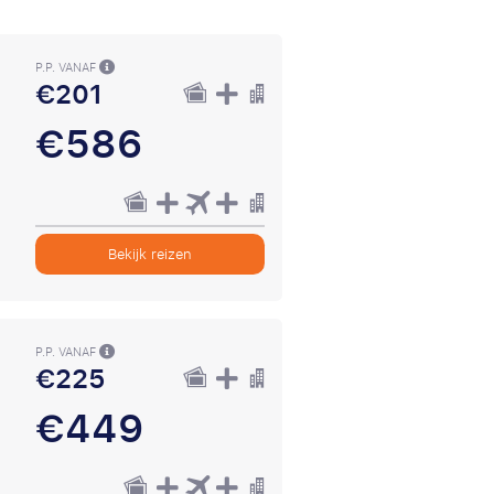
P.P. VANAF
€201
€586
Bekijk reizen
P.P. VANAF
€225
€449