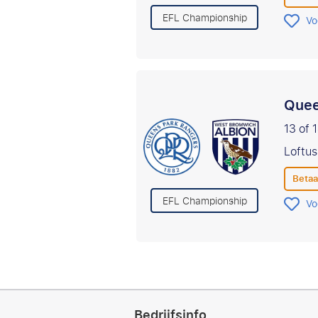
EFL Championship
Vo
Quee
13 of 
Loftu
Betaa
EFL Championship
Vo
Bedrijfsinfo