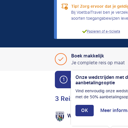
Tip! Zorg ervoor dat je geldi
Bij VoetbalTravel ben je verzek
soorten toegangsbewijzen lev
Papieren of e-tickets
Boek makkelijk
Je complete reis op maat
Onze wedstrijden met 
1
Boek eenvoudig je voetbal
aanbetalingsoptie
Vind eenvoudig onze wedstr
3 Reizen
met de 50% aanbetalingsop
OK
Meer inform
West Bromwich Albion
v