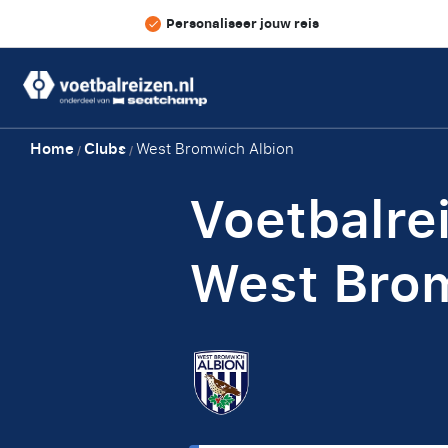
Personaliseer jouw reis
Home
Clubs
West Bromwich Albion
/
/
Voetbalre
West Brom