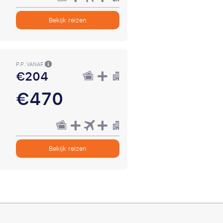
Bekijk reizen
P.P. VANAF
€204
€470
Bekijk reizen