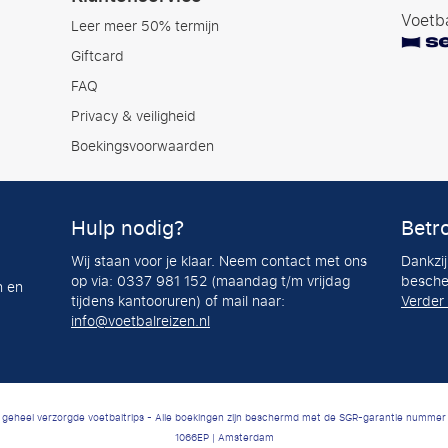
Voetba
Leer meer 50% termijn
Giftcard
FAQ
Privacy & veiligheid
Boekingsvoorwaarden
Hulp nodig?
Betr
Wij staan voor je klaar. Neem contact met ons
Dankzi
op via: 0337 981 152 (maandag t/m vrijdag
besche
n en
tijdens kantooruren) of mail naar:
Verder
info@voetbalreizen.nl
n geheel verzorgde voetbaltrips - Alle boekingen zijn beschermd met de SGR-garantie nummer 
1066EP | Amsterdam