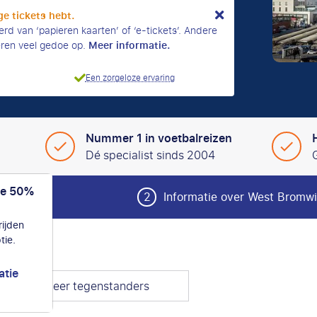
ge tickets hebt.
erd van ‘papieren kaarten’ of ‘e-tickets’. Andere
Meer informatie.
eren veel gedoe op.
Een zorgeloze ervaring
Nummer 1 in voetbalreizen
Dé specialist sinds 2004
de 50%
reis
2
Informatie over West Bromwi
ijden
tie.
atie
Selecteer tegenstanders
s