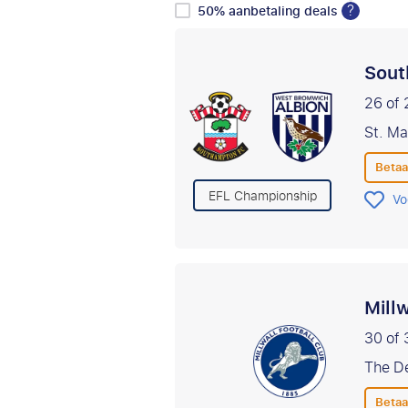
?
50% aanbetaling deals
Sout
26 of 
St. M
Betaa
EFL Championship
Vo
Mill
30 of 
The D
Betaa