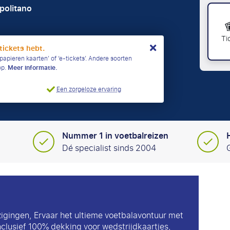
politano
Ti
tickets hebt.
papieren kaarten’ of ‘e-tickets’. Andere soorten
op.
Meer informatie.
Een zorgeloze ervaring
Nummer 1 in voetbalreizen
Dé specialist sinds 2004
zigingen, Ervaar het ultieme voetbalavontuur met
nclusief 100% dekking voor wedstrijdkaartjes,