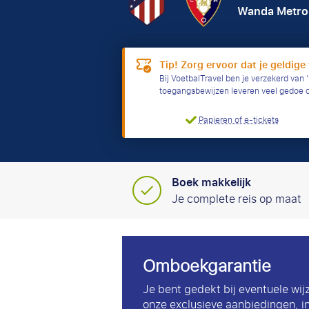
Wanda Metro
Tip! Zorg ervoor dat je geldige 
Bij VoetbalTravel ben je verzekerd van ‘
toegangsbewijzen leveren veel gedoe 
Papieren of e-tickets
Boek makkelijk
Je complete reis op maat
Omboekgarantie
Je bent gedekt bij eventuele wij
onze exclusieve aanbiedingen, i