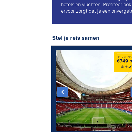
hotels en vluchten. Profiteer oo
ervoor zorgt dat je een onvergete
Stel je reis samen
P.P. VAN
€749 p