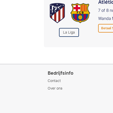
Atlét
7 of 8 
Wanda M
Betaal
La Liga
Bedrijfsinfo
Contact
Over ons