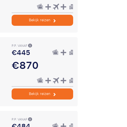
Bekijk reizen
P.P. VANAF
€445
€870
Bekijk reizen
P.P. VANAF
€484