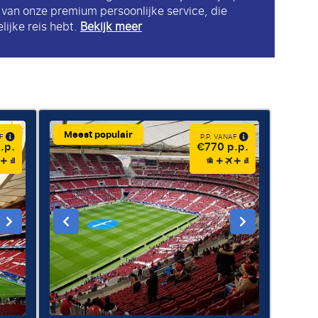
k van onze premium persoonlijke service, die
lijke reis hebt.
Bekijk meer
Meest populair
AF
P.P. VANAF
.p.
€770 p.p.