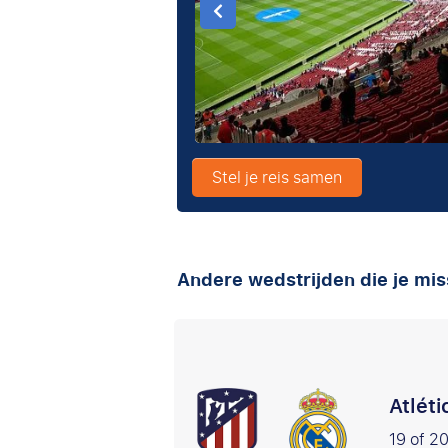
Stel je reis samen
Andere wedstrijden die je mis
Atlét
19 of 2