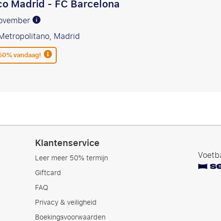
ico Madrid - FC Barcelona
november
etropolitano, Madrid
 50% vandaag!
Klantenservice
Voetba
Leer meer 50% termijn
Giftcard
FAQ
Privacy & veiligheid
Boekingsvoorwaarden