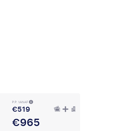
P.P. VANAF
€519
€965