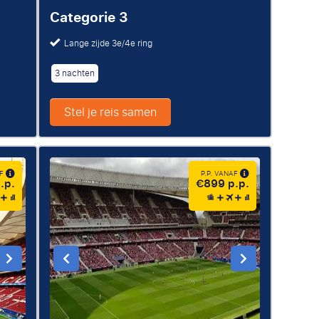
Categorie 3
Lange zijde
3e/4e ring
3 nachten
Stel je reis samen
AF
P.P. VANAF
.p.
€899 p.p.