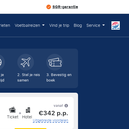
SGR-garantie
rieten
Voetbalreizen
Vind je trip
Blog
Service
 je
2. Stel je reis
3. Bevestig en
ijd
samen
boek
vanaf
€342 p.p.
+
Ticket
Hotel
Uitgebreide voordelen