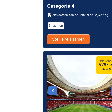
Categorie 4
Zitplaatsen aan de korte zijde 3e/4e ring
3 nachten
Stel je reis samen
P.P. VAN
€797 p