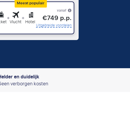
Meest populair
vanaf
€749 p.p.
+
+
cket
Vlucht
Hotel
Uitgebreide voordelen
Helder en duidelijk
Geen verborgen kosten