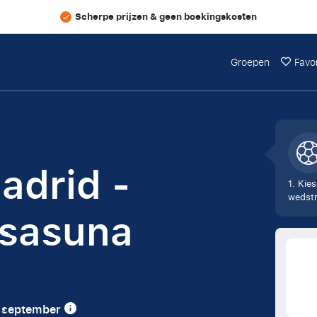
Scherpe prijzen & geen boekingskosten
Groepen
Favo
adrid -
1. Kies
wedstr
Osasuna
17 september