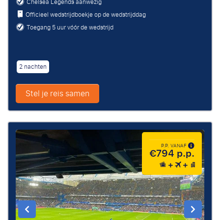
Chelsea Legends aanwezig
Officieel wedstrijdboekje op de wedstrijddag
Toegang 5 uur vóór de wedstrijd
2 nachten
Stel je reis samen
P.P. VANAF
€794 p.p.