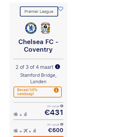
Premier League
Chelsea FC -
Coventry
2 of 3 of 4 maart
Stamford Bridge,
Londen
Betaal 50%
vandaag!
P.P. VANAF
€431
P.P. VANAF
€600