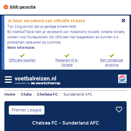
SGR-garantie
Je bent verzekerd van officiële tickets
Tip! Zorg ervoor dat je geldige tickets hebt.
Bij VoetbalTravel ben je verzekerd van ‘hospitality tickets’. Andere tickets
(alleen voor thuispubliek) zijn officieel niet toegestaan en kunnen o.a.
problemen opleveren bij controle.
Meer informatie.
Officiële kaarten
Papieren of e-
Een zorgeloze
tickets
ervaring
Home
Clubs
Chelsea FC
Sunderland AFC
/
/
/
Premier League
Chelsea FC - Sunderland AFC