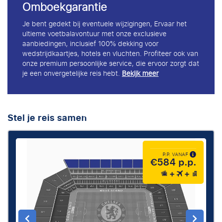
Omboekgarantie
Je bent gedekt bij eventuele wijzigingen, Ervaar het
ultieme voetbalavontuur met onze exclusieve
aanbiedingen, inclusief 100% dekking voor
wedstrijdkaartjes, hotels en vluchten. Profiteer ook van
onze premium persoonlijke service, die ervoor zorgt dat
je een onvergetelijke reis hebt.
Bekijk meer
Stel je reis samen
P.P. VANAF
€584 p.p.