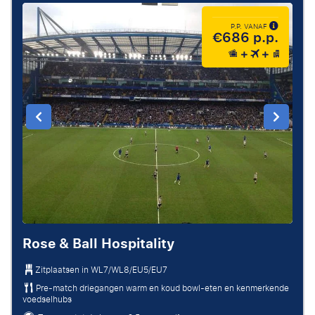
P.P. VANAF
€686 p.p.
Rose & Ball Hospitality
Zitplaatsen in
WL7/WL8/EU5/EU7
Pre-match driegangen warm en koud bowl-eten en kenmerkende
voedselhubs