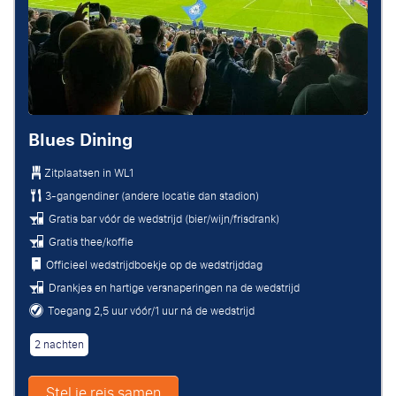
Blues Dining
Zitplaatsen in
WL1
3-gangendiner (andere locatie dan stadion)
Gratis bar vóór de wedstrijd (bier/wijn/frisdrank)
Gratis thee/koffie
Officieel wedstrijdboekje op de wedstrijddag
Drankjes en hartige versnaperingen na de wedstrijd
Toegang 2,5 uur vóór/1 uur ná de wedstrijd
2 nachten
Stel je reis samen