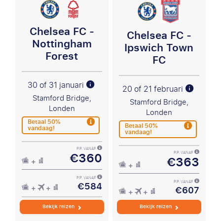
Chelsea FC -
Chelsea FC -
Nottingham
Ipswich Town
Forest
FC
30 of 31 januari
20 of 21 februari
Stamford Bridge,
Stamford Bridge,
Londen
Londen
Betaal 50%
Betaal 50%
vandaag!
vandaag!
P.P. VANAF
€360
P.P. VANAF
€363
P.P. VANAF
€584
P.P. VANAF
€607
Bekijk reizen
Bekijk reizen