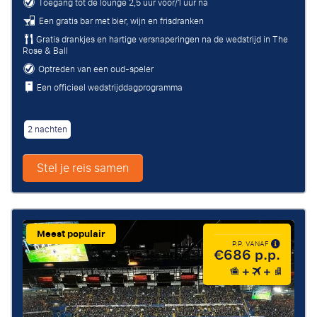
Toegang tot de lounge 2,5 uur voor/1 uur na
Een gratis bar met bier, wijn en frisdranken
Gratis drankjes en hartige versnaperingen na de wedstrijd in The
Rose & Ball
Optreden van een oud-speler
Een officieel wedstrijddagprogramma
2 nachten
Stel je reis samen
Meest populair
P.P. VANAF
€686 p.p.