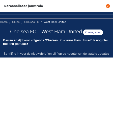
eis
Scherpe prijzen & geen 
Home
/
Clubs
/
Chelsea FC
/
West Ham United
Chelsea FC - West Ham United
Coming soon
Datum en tijd voor volgende 'Chelsea FC - West Ham United' is nog niet
bekend gemaakt.
Schrijf je in voor de nieuwsbrief en blijf op de hoogte van de laatste updates