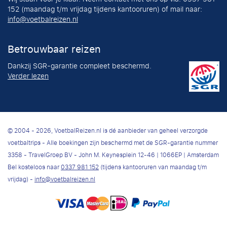
152 (maandag t/m vrijdag tijdens kantooruren) of mail naar:
info@voetbalreizen.nl
Betrouwbaar reizen
Dankzij SGR-garantie compleet beschermd.
Verder lezen
© 2004 - 2026, VoetbalReizen.nl is dé aanbieder van geheel verzorgde
voetbaltrips - Alle boekingen zijn beschermd met de SGR-garantie nummer
3358 - TravelGroep BV - John M. Keynesplein 12-46 | 1066EP | Amsterdam
Bel kosteloos naar
0337 981 152
(tijdens kantooruren van maandag t/m
vrijdag) -
info@voetbalreizen.nl