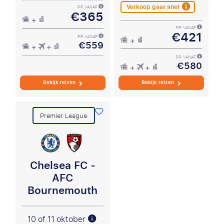
Verkoop gaat snel
P.P. VANAF
€365
P.P. VANAF
€421
P.P. VANAF
€559
P.P. VANAF
€580
Bekijk reizen
Bekijk reizen
Premier League
Chelsea FC -
AFC
Bournemouth
10 of 11 oktober