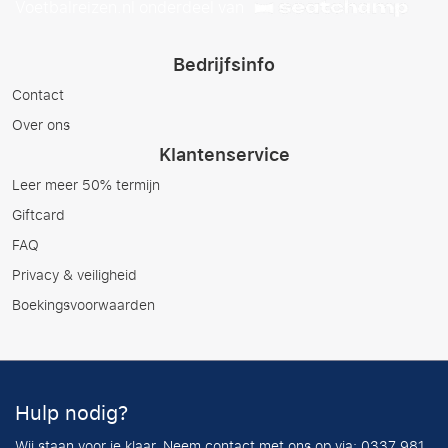
Voetbalreizen.nl onderdeel van
Bedrijfsinfo
Contact
Over ons
Klantenservice
Leer meer 50% termijn
Giftcard
FAQ
Privacy & veiligheid
Boekingsvoorwaarden
Hulp nodig?
Wij staan voor je klaar. Neem contact met ons op via: 0337 981