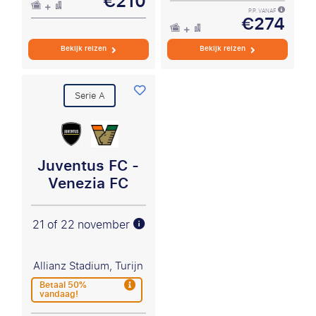
€210
P.P. VANAF
€274
Bekijk reizen
Bekijk reizen
Serie A
Juventus FC -
Venezia FC
21 of 22 november
Allianz Stadium, Turijn
Betaal 50%
vandaag!