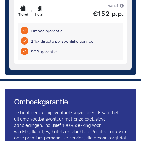
vanaf
+
€152 p.p.
Ticket
Hotel
Omboekgarantie
24/7 directe persoonlijke service
SGR-garantie
Omboekgarantie
Je bent gedekt bij eventuele wijzigingen, Ervaar het
ultieme voetbalavontuur met onze exclusieve
aanbiedingen, inclusief 100% dekking voor
wedstrijdkaartjes, hotels en vluchten. Profiteer ook van
onze premium persoonlijke service, die ervoor zorgt dat