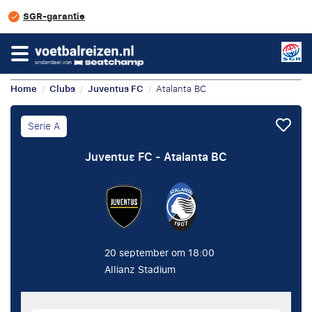
SGR-garantie
Home
Clubs
Juventus FC
Atalanta BC
/
/
/
Serie A
Juventus FC - Atalanta BC
20 september om 18:00
Allianz Stadium