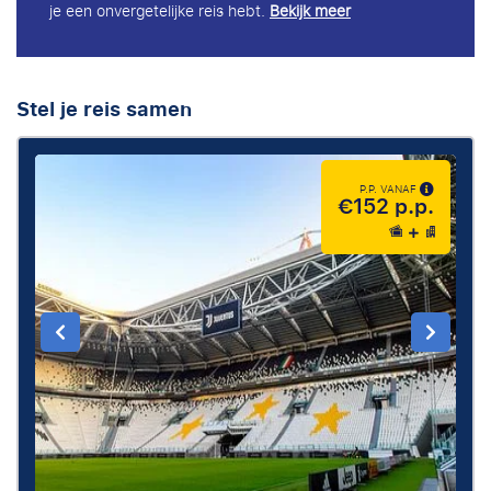
je een onvergetelijke reis hebt.
Bekijk meer
Stel je reis samen
P.P. VANAF
€152 p.p.