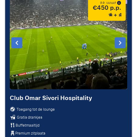
P.P. VANAF
€450 p.p.
Club Omar Sivori Hospitality
Toegang tot de lounge
Gratis drankjes
Buffetmaaltijd
Premium zitplaats