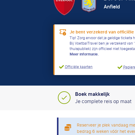
Anfield
Je bent verzekerd van officiële
Tip! Zorg ervoor dat je geldige tickets h
Bij VoetbalTravel ben je verzekerd van ‘h
thuispubliek) zijn officieel niet toeges
Meer informatie.
Officiële kaarten
Papiere
Boek makkelijk
Je complete reis op maat
Reserveer je plek vandaag me
bedrag 6 weken vóór het eve