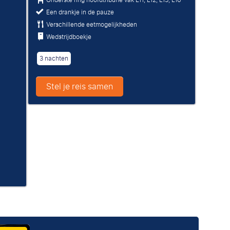
Een drankje in de pauze
Verschillende eetmogelijkheden
Wedstrijdboekje
3 nachten
Stel je reis samen