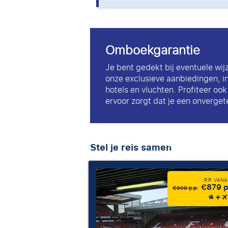
Omboekgarantie
Je bent gedekt bij eventuele wij
onze exclusieve aanbiedingen, i
hotels en vluchten. Profiteer oo
ervoor zorgt dat je een onvergete
Stel je reis samen
P.P. VAN
€879 p
€909 p.p.