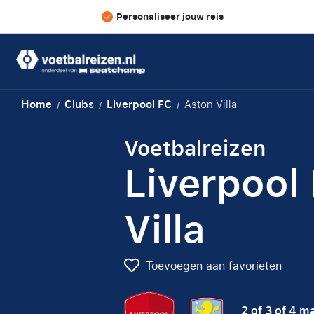
Personaliseer jouw reis
Home
Clubs
Liverpool FC
Aston Villa
/
/
/
Voetbalreizen
Liverpool
Villa
Toevoegen aan favorieten
2 of 3 of 4 m