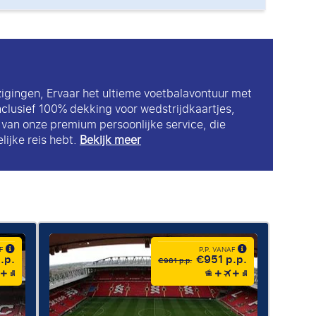
zigingen, Ervaar het ultieme voetbalavontuur met
nclusief 100% dekking voor wedstrijdkaartjes,
k van onze premium persoonlijke service, die
lijke reis hebt.
Bekijk meer
AF
P.P. VANAF
.p.
€951 p.p.
€981 p.p.