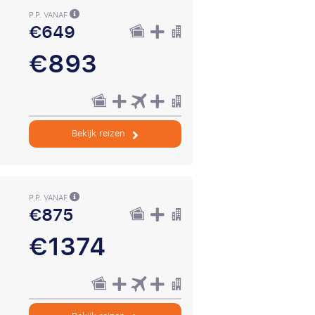
P.P. VANAF
€649
€893
Bekijk reizen
P.P. VANAF
€875
€1374