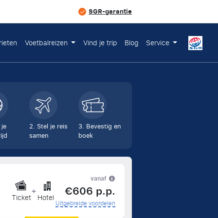
SGR-garantie
rieten
Voetbalreizen
Vind je trip
Blog
Service
 je
2. Stel je reis
3. Bevestig en
ijd
samen
boek
vanaf
€606 p.p.
+
Ticket
Hotel
Uitgebreide voordelen