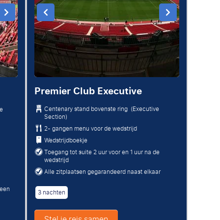
Premier Club Executive
Centenary stand bovenste ring (Executive
ne
Section)
2- gangen menu voor de wedstrijd
Wedstrijdboekje
Toegang tot suite 2 uur voor en 1 uur na de
wedstrijd
Alle zitplaatsen gegarandeerd naast elkaar
 een
3 nachten
Stel je reis samen