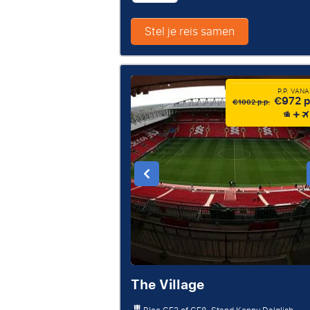
Stel je reis samen
P.P. VAN
€972 p
€1002 p.p.
The Village