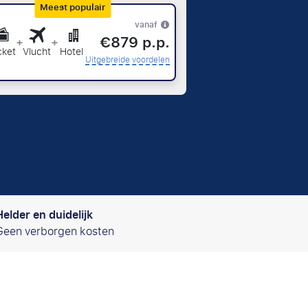
Meest populair
vanaf
€879 p.p.
+
+
cket
Vlucht
Hotel
Uitgebreide voordelen
Helder en duidelijk
Geen verborgen kosten