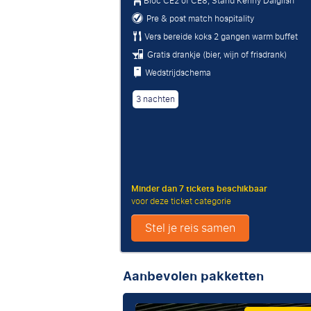
Bloc CE2 of CE8, Stand Kenny Dalglish
Pre & post match hospitality
Vers bereide koks 2 gangen warm buffet
Gratis drankje (bier, wijn of frisdrank)
Wedstrijdschema
3 nachten
Minder dan 7 tickets beschikbaar
voor deze ticket categorie
Stel je reis samen
Aanbevolen pakketten