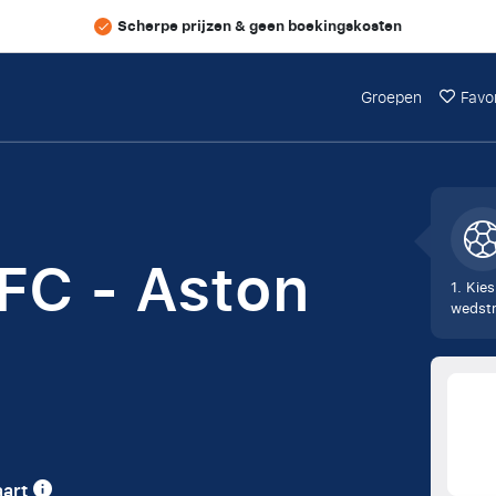
Scherpe prijzen & geen boekingskosten
Groepen
Favo
 FC - Aston
1. Kies
wedstr
aart