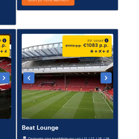
AF
P.P. VANAF
.p.
€1083 p.p.
€1113 p.p.
Beat Lounge
Onderste ring hoofdtribune vak L11, L12, L15, L16