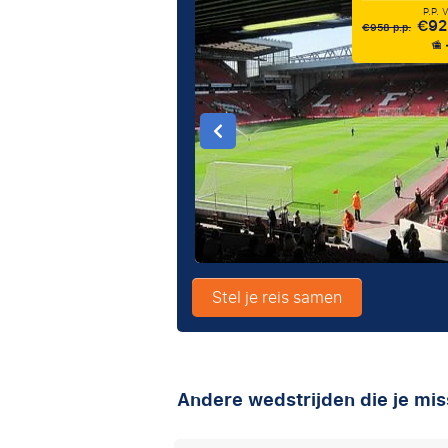
P.P.
€92
€958 p.p.
Stel je reis samen
Andere wedstrijden die je mis