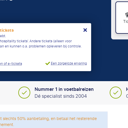
Ti
 tickets
ebt.
ospitality tickets’. Andere tickets (alleen voor
taan en kunnen o.a. problemen opleveren bij controle.
Een zorgeloze ervaring
n of e-tickets
Nummer 1 in voetbalreizen
Dé specialist sinds 2004
t slechts 50% aanbetaling, en betaal het resterende
nement.