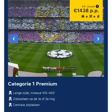
P.P. VANAF
€1438 p.p.
Categorie 1 Premium
Lange zijde, niveaus 100-400
Zitplaatsen op de 1e of 2e ring
Centrale zitplekken