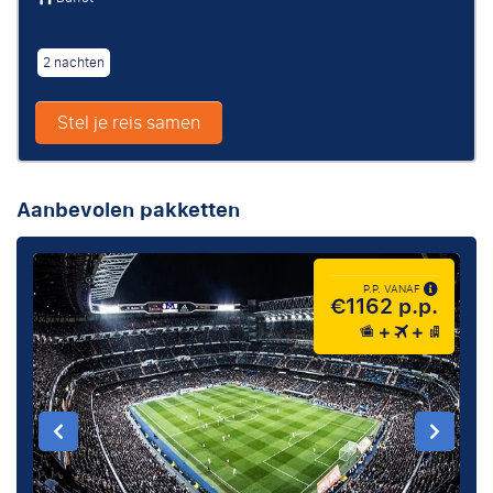
2 nachten
Stel je reis samen
Aanbevolen pakketten
P.P. VANAF
€1162 p.p.