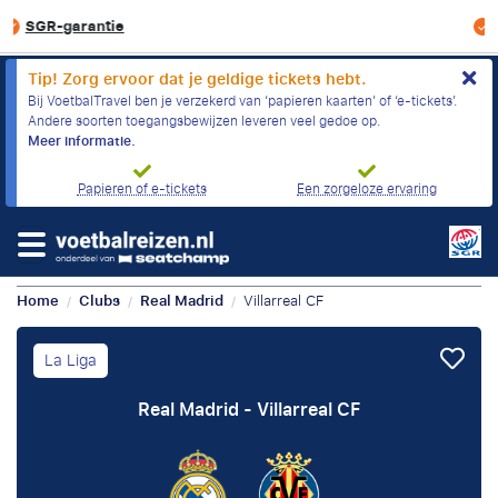
Personaliseer jouw reis
Tip! Zorg ervoor dat je geldige tickets hebt.
Bij VoetbalTravel ben je verzekerd van ‘papieren kaarten’ of ‘e-tickets’.
Andere soorten toegangsbewijzen leveren veel gedoe op.
Meer informatie.
Papieren of e-tickets
Een zorgeloze ervaring
Home
Clubs
Real Madrid
Villarreal CF
/
/
/
La Liga
Real Madrid - Villarreal CF