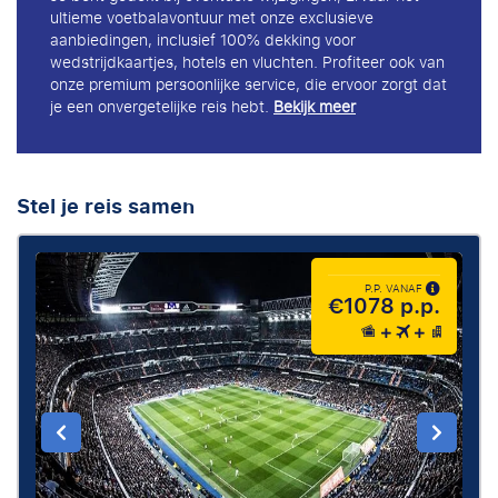
ultieme voetbalavontuur met onze exclusieve
aanbiedingen, inclusief 100% dekking voor
wedstrijdkaartjes, hotels en vluchten. Profiteer ook van
onze premium persoonlijke service, die ervoor zorgt dat
je een onvergetelijke reis hebt.
Bekijk meer
Stel je reis samen
P.P. VANAF
€1078 p.p.