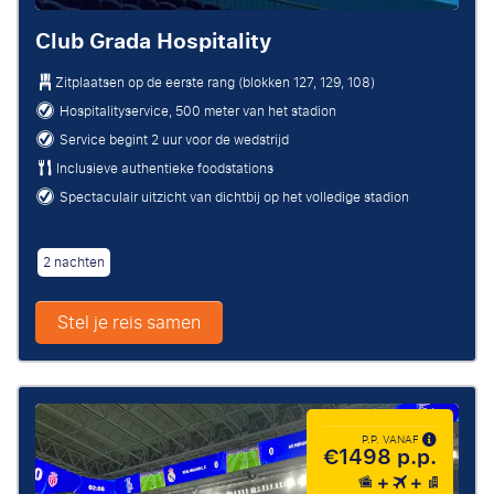
Club Grada Hospitality
Zitplaatsen op de eerste rang (blokken 127, 129, 108)
Hospitalityservice, 500 meter van het stadion
Service begint 2 uur voor de wedstrijd
Inclusieve authentieke foodstations
Spectaculair uitzicht van dichtbij op het volledige stadion
2 nachten
Stel je reis samen
P.P. VANAF
€1498 p.p.