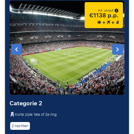
P.P. VANAF
€1138 p.p.
Categorie 2
Korte zijde 1ste of 2e ring
2 nachten