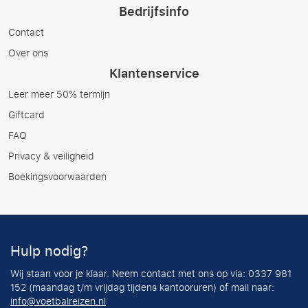
Bedrijfsinfo
Contact
Over ons
Klantenservice
Leer meer 50% termijn
Giftcard
FAQ
Privacy & veiligheid
Boekingsvoorwaarden
Hulp nodig?
Wij staan voor je klaar. Neem contact met ons op via: 0337 981
152 (maandag t/m vrijdag tijdens kantooruren) of mail naar:
info@voetbalreizen.nl