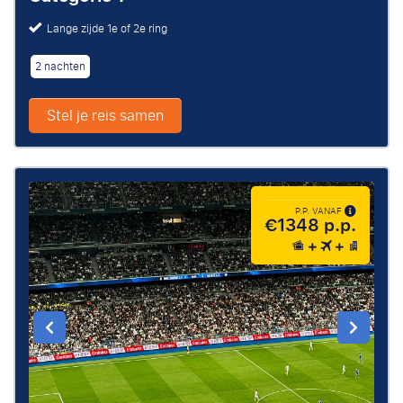
Lange zijde 1e of 2e ring
2 nachten
Stel je reis samen
P.P. VANAF
€1348 p.p.