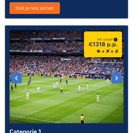
Stel je reis samen
P.P. VANAF
€1318 p.p.
Categorie 1