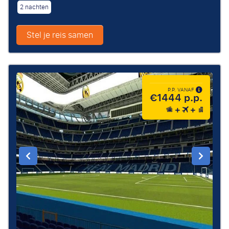
2 nachten
Stel je reis samen
P.P. VANAF
€1444 p.p.