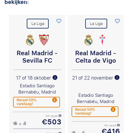
bekijken:
La Liga
La Liga
Real Madrid -
Real Madrid -
Sevilla FC
Celta de Vigo
17 of 18 oktober
21 of 22 november
Estadio Santiago
Bernabéu, Madrid
Estadio Santiago
Betaal 50%
Bernabéu, Madrid
vandaag!
Betaal 50%
vandaag!
P.P. VANAF
€503
P.P. VANAF
€416