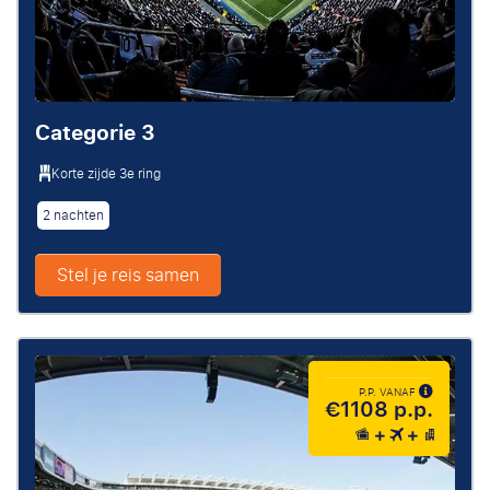
Categorie 3
Korte zijde 3e ring
2 nachten
Stel je reis samen
P.P. VANAF
€1108 p.p.