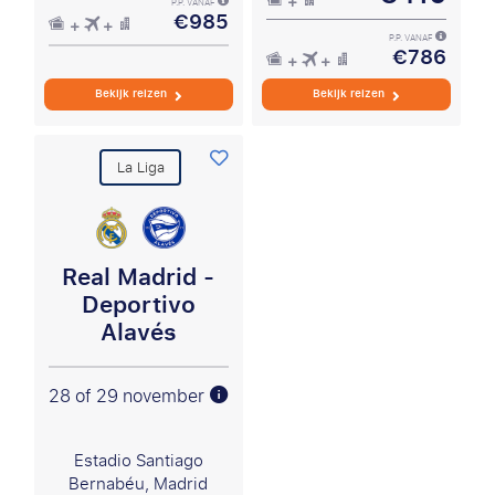
P.P. VANAF
€985
P.P. VANAF
€786
Bekijk reizen
Bekijk reizen
La Liga
Real Madrid -
Deportivo
Alavés
28 of 29 november
Estadio Santiago
Bernabéu, Madrid