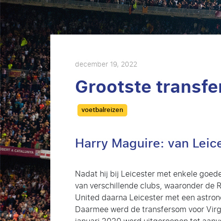
december 19, 2022
Grootste transfe
Categories
voetbalreizen
Harry Maguire: van Leic
Nadat hij bij Leicester met enkele goe
van verschillende clubs, waaronder de 
United daarna Leicester met een astron
Daarmee werd de transfersom voor Virgi