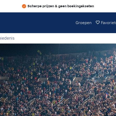
Scherpe prijzen & geen boekingskosten
Groepen
Favorie
hiedenis