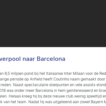
iverpool naar Barcelona
van 8,5 miljoen pond bij het Italiaanse Inter Milaan voor de 
jfjarige periode op Anfield heeft Coutinho naam gemaakt door
treden. Naast spectaculaire doelpunten en vele assists ston
018 was onder meer Barcelona in hem geïnteresseerd en bracht
len. Helaas kreeg hij bij deze nieuwe club weinig speeltijd
ek van het team. Nadat hij was uitgeleend aan zowel Bayern Mü