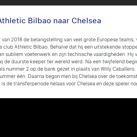
thletic Bilbao naar Chelsea
 van 2018 de belangstelling van veel grote Europese teams,
 club Athletic Bilbao. Behalve dat hij een uitstekende stopper
n van subliem voetenwerk en zijn technische vaardigheden. Hi
j de duurste keeper ter wereld werd. Na een twijfelend begin
als nummer 2 op de bank gezet in plaats van Willy Caballer
nummer één. Daarna begon men bij Chelsea over de toekomst 
 is de transferperiode helaas voor Chelsea en deze speler nog