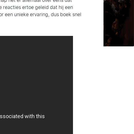
ap het er allemaal over eens dat
reacties ertoe geleid dat hij een
or een unieke ervaring, dus boek snel