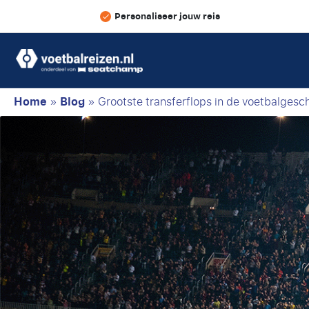
Personaliseer jouw reis
Home
»
Blog
»
Grootste transferflops in de voetbalgesc