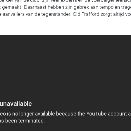
erder van de club, zijn veel experts en de voetbalgemeensch
t gemaakt. Daarnaast hebben zijn gebrek aan tempo en trage 
 aanvallers van de tegenstander. Old Trafford zorgt altijd vo