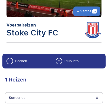
+ 5 fotos
Voetbalreizen
Stoke City FC
1
Boeken
2
Club info
1 Reizen
Sorteer op: