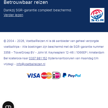
Betrouwbaar reizen
Dankzij SGR-garantie compleet beschermd.
Verder lezen
© 2004 - 2026, VoetbalReizen.nl is dé aanbieder van geheel verzorgde
voetbaltrips - Alle boekingen zijn beschermd met de SGR-garantie nummer
3358 - TravelGroep BV - John M. Keynesplein 12-46 | 1066EP | Amsterdam
Bel kosteloos naar
0337 981 152
(tijdens kantooruren van maandag t/m
vrijdag) -
info@voetbalreizen.nl