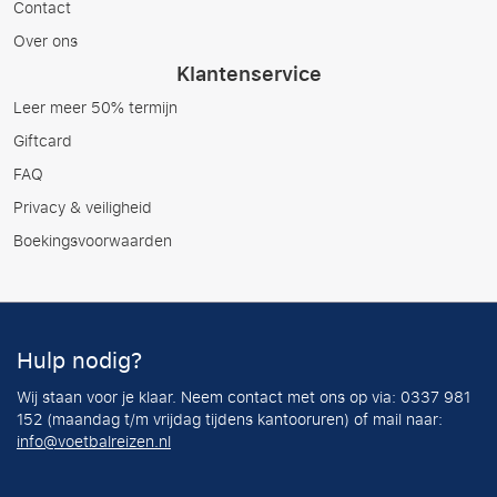
Contact
Over ons
Klantenservice
Leer meer 50% termijn
Giftcard
FAQ
Privacy & veiligheid
Boekingsvoorwaarden
Hulp nodig?
Wij staan voor je klaar. Neem contact met ons op via: 0337 981
152 (maandag t/m vrijdag tijdens kantooruren) of mail naar:
info@voetbalreizen.nl